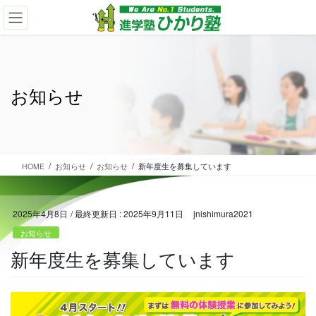
コ
ナ
ン
ビ
テ
ゲ
ン
ー
ツ
シ
に
ョ
お知らせ
移
ン
動
に
移
動
HOME
お知らせ
お知らせ
新年度生を募集しています
2025年4月8日
/ 最終更新日 :
2025年9月11日
jnishimura2021
お知らせ
新年度生を募集しています