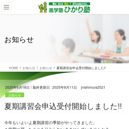
コ
ナ
ン
ビ
テ
ゲ
ン
ー
ツ
シ
に
ョ
お知らせ
移
ン
動
に
移
動
HOME
お知らせ
お知らせ
夏期講習会申込受付開始しました!!
2025年6月18日
/ 最終更新日 :
2025年9月11日
jnishimura2021
お知らせ
夏期講習会申込受付開始しました!!
今年もいよいよ夏期講習の季節がやってきました。