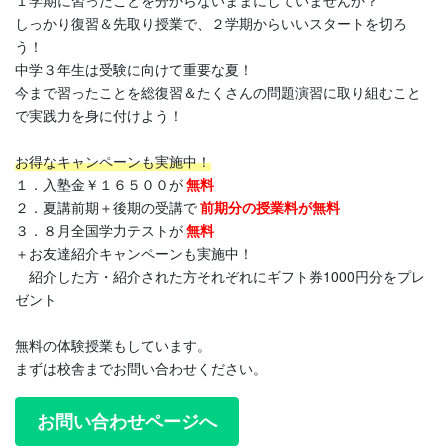
１学期に習ったことを分からないままにしていませんか？
しっかり復習＆先取り授業で、２学期からいいスタートを切ろ
う！
中学３年生は受験に向けて重要な夏！
今まで習ったことを総復習＆たくさんの問題演習に取り組むこと
で実践力を身に付けよう！
お得なキャンペーンも実施中！
１．入塾金￥１６５００が
無料
２．夏講前期＋後期の受講で
前期分の授業料が無料
３．８月全国学力テストが
無料
＋お友達紹介キャンペーンも実施中！
紹介した方・紹介された方それぞれにギフト券1000円分をプレ
ゼント
無料の体験授業もしています。
まずは校舎までお問い合わせください。
お問い合わせページへ