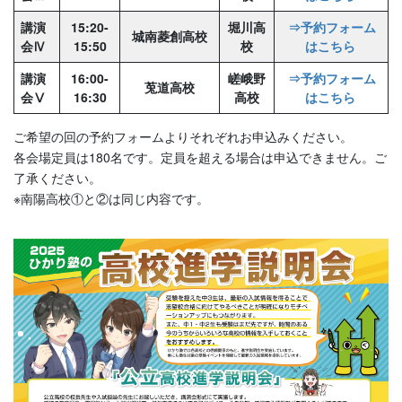
講演
15:20-
堀川高
⇒予約フォーム
城南菱創高校
会Ⅳ
15:50
校
はこちら
講演
16:00-
嵯峨野
⇒予約フォーム
莵道高校
会Ⅴ
16:30
高校
はこちら
ご希望の回の予約フォームよりそれぞれお申込みください。
各会場定員は180名です。定員を超える場合は申込できません。ご
了承ください。
※南陽高校①と②は同じ内容です。