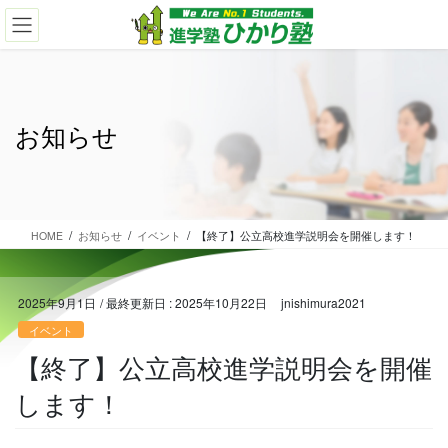
コ
ナ
ン
ビ
テ
ゲ
ン
ー
ツ
シ
に
ョ
お知らせ
移
ン
動
に
移
動
HOME
お知らせ
イベント
【終了】公立高校進学説明会を開催します！
2025年9月1日
/ 最終更新日 :
2025年10月22日
jnishimura2021
イベント
【終了】公立高校進学説明会を開催
します！