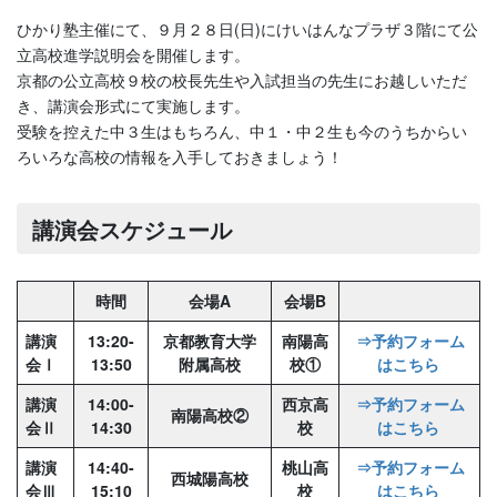
ひかり塾主催にて、９月２８日(日)にけいはんなプラザ３階にて公
立高校進学説明会を開催します。
京都の公立高校９校の校長先生や入試担当の先生にお越しいただ
き、講演会形式にて実施します。
受験を控えた中３生はもちろん、中１・中２生も今のうちからい
ろいろな高校の情報を入手しておきましょう！
講演会スケジュール
時間
会場A
会場B
講演
13:20-
京都教育大学
南陽高
⇒予約フォーム
会Ⅰ
13:50
附属高校
校①
はこちら
講演
14:00-
西京高
⇒予約フォーム
南陽高校②
会Ⅱ
14:30
校
はこちら
講演
14:40-
桃山高
⇒予約フォーム
西城陽高校
会Ⅲ
15:10
校
はこちら