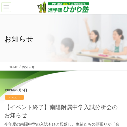
コ
ナ
ン
ビ
テ
ゲ
ン
ー
ツ
シ
に
ョ
お知らせ
移
ン
動
に
移
動
HOME
お知らせ
2026年2月5日
イベント
【イベント終了】南陽附属中学入試分析会の
お知らせ
今年度の南陽中学の入試もひと段落し、生徒たちの頑張りが「合