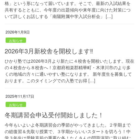
格」という形になって届いています。そこで、最新の入試結果を
共有するとともに、今年度の出題傾向や来年度に向けた対策につ
いて詳しくお話しする「南陽附属中学入試分析会」 […]
2026年1月9日
お知らせ
2026年3月新校舎を開校します‼
ひかり塾では2026年3月より新たに４校舎を開校いたします。現在
の４校舎から８校舎へ！京都府相楽郡精華町・木津川市のより多
くの地域の方々に通いやすい塾になります。 新年度生を募集して
おります。このタイミングでの入塾でお得 […]
2025年11月17日
お知らせ
冬期講習会申込受付開始しました！
今年もいよいよ冬期講習会の季節がやってきました。２学期まで
の総復習＆先取り授業で、３学期からいいスタートを切ろう！中
学３年生は受験直前の重要な冬！たくさんの問題演習に取り組む