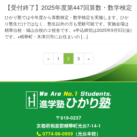
【受付終了】2025年度第447回算数・数学検定
ひかり塾では今年度から算数検定・数学検定を実施します。ひか
り塾生だけではなく、塾生以外の方も受験可能です。実施会場は
精華台校・城山台校の２校舎です。※申込締切は2025年9月5日(金)
です。※精華町・木津川市にお住まいの […]
投
ペ
ペ
ペ
«
1
2
3
»
稿
ー
ー
ー
ジ
ジ
ジ
の
ペ
ー
ジ
送
り
〒619-0237
京都府相楽郡精華町光台7-14-1
0774-98-0959
（光台本校）