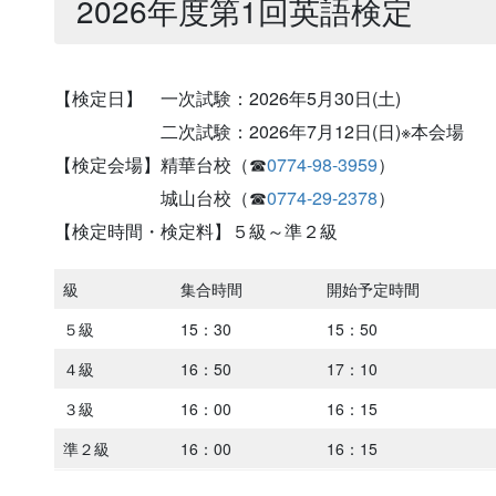
2026年度第1回英語検定
【検定日】 一次試験：2026年5月30日(土)
二次試験：2026年7月12日(日)※本会場
【検定会場】精華台校（☎
0774-98-3959
）
城山台校（☎
0774-29-2378
）
【検定時間・検定料】５級～準２級
級
集合時間
開始予定時間
５級
15：30
15：50
４級
16：50
17：10
３級
16：00
16：15
準２級
16：00
16：15