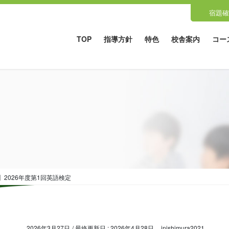
宿題確
TOP
指導方針
特色
校舎案内
コー
2026年度第1回英語検定
2026年3月27日
/ 最終更新日 :
2026年4月28日
jnishimura2021