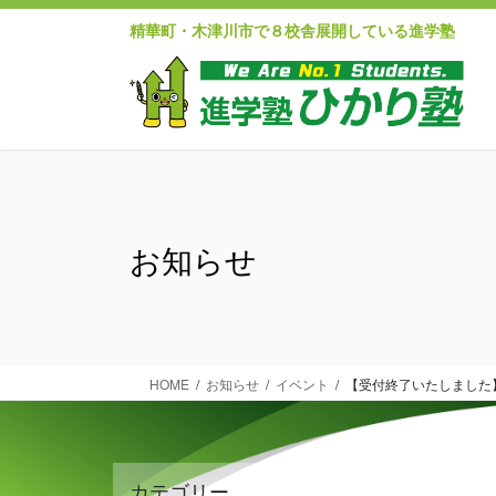
コ
ナ
精華町・木津川市で８校舎展開している進学塾
ン
ビ
テ
ゲ
ン
ー
ツ
シ
に
ョ
移
ン
動
に
移
お知らせ
動
HOME
お知らせ
イベント
【受付終了いたしました】
カテゴリー