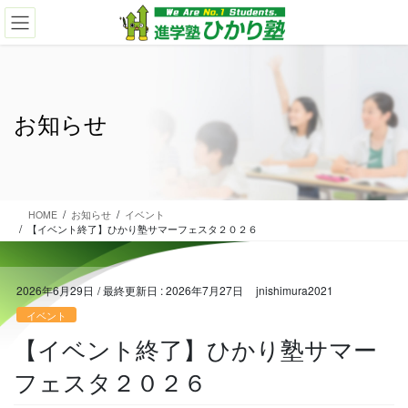
コ
ナ
ン
ビ
テ
ゲ
ン
ー
ツ
シ
に
ョ
お知らせ
移
ン
動
に
移
動
HOME
お知らせ
イベント
【イベント終了】ひかり塾サマーフェスタ２０２６
2026年6月29日
/ 最終更新日 :
2026年7月27日
jnishimura2021
イベント
【イベント終了】ひかり塾サマー
フェスタ２０２６