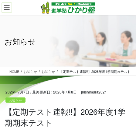
コ
ナ
ン
ビ
テ
ゲ
ン
ー
ツ
シ
に
ョ
お知らせ
移
ン
動
に
移
動
HOME
お知らせ
お知らせ
【定期テスト速報‼】2026年度1学期期末テスト
2026年7月7日
/ 最終更新日 :
2026年7月8日
jnishimura2021
お知らせ
【定期テスト速報‼】2026年度1学
期期末テスト