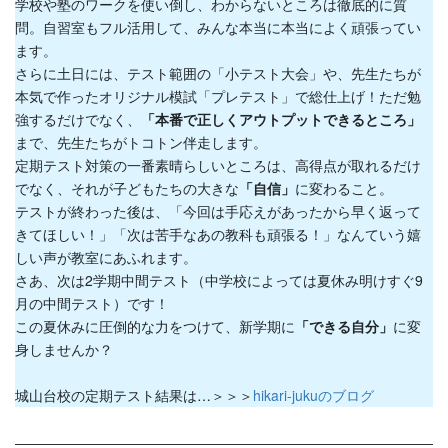
学校や塾のワークを使い倒し、わからないところは徹底的に質
問。自習室もフル活用して、みんな本当に本当によく頑張ってい
ます。
さらに土日には、テスト範囲の「小テスト大会」や、先生たちが
本気で作ったオリジナル模試「プレテスト」で総仕上げ！ただ勉
強するだけでなく、
「本番で正しくアウトプットできるところ」
まで、先生たちがトコトン伴走します。
定期テスト対策の一番素晴らしいところは、高得点が取れるだけ
でなく、それが子どもたちの大きな
「自信」
に変わること。
テストが終わった後は、「今回は手応えがあったから早く返って
きてほしい！」「次は苦手なあの教科も頑張る！」なんていう嬉
しい声が教室にあふれます。
さあ、次は2学期中間テスト（中学校によっては夏休み明けすぐ9
月の中間テスト）です！
この夏休みに圧倒的な力をつけて、新学期に
「できる自分」
に変
身しませんか？
城山台校の定期テスト結果は…＞＞＞
hikari-jukuのブログ